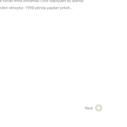
ti sunan firma olmaması Onur Nakliyatın bu alanda
neden olmuştur. 1998 yılında yapılan şirket…
Next