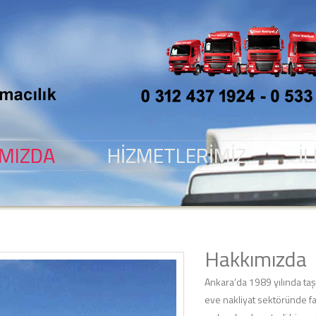
IMIZDA
HIZMETLERIMIZ
İ
Hakkımızda
Ankara’da 1989 yılında taş
eve nakliyat sektöründe faa